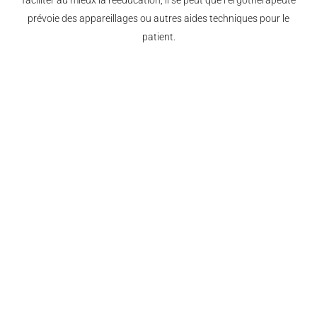
faciliter au mieux la rééducation, il se peut que l’ergothérapeute
prévoie des appareillages ou autres aides techniques pour le
patient.